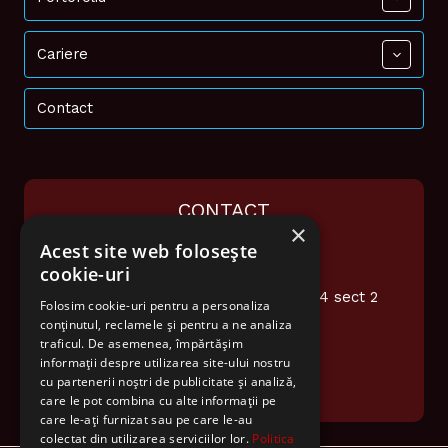
Cariere
Contact
CONTACT
×
Acest site web folosește
0374 948 076
cookie-uri
office@audiotech.ro
Str. Popa Soare Nr 16 et.2 Ap4 sect 2
Folosim cookie-uri pentru a personaliza
Bucuresti
conținutul, reclamele și pentru a ne analiza
traficul. De asemenea, împărtășim
informații despre utilizarea site-ului nostru
cu partenerii noștri de publicitate și analiză,
care le pot combina cu alte informații pe
care le-ați furnizat sau pe care le-au
colectat din utilizarea serviciilor lor.
Politica