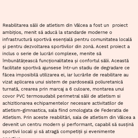
Reabilitarea sălii de atletism din Vâlcea a fost un proiect
ambițios, menit să aducă la standarde moderne o
infrastructură sportivă esențială pentru comunitatea locală
și pentru dezvoltarea sportivilor din zonă. Acest proiect a
inclus o serie de lucrări complexe, menite să
îmbunătățească funcționalitatea și confortul sălii. Această
facilitate sportivă ajunsese într-un stadiu de degradare ce
făcea imposibilă utilizarea ei, iar lucrările de reabilitare au
vizat aplicarea unui sistem de pardoseală poliuretanică
turnată, crearea prin marcaj a 6 culoare, montarea unui
covor PVC termosudabil perimetral sălii de atletism si
achizitionarea echipamentelor necesare activitatilor de
atletism-gimnastica, sala fiind omologata de Federatia de
Atletism. Prin aceste reabilitări, sala de atletism din Vâlcea a
devenit un centru modern și performant, capabil să susțină
sportivii locali și să atragă competiții și evenimente