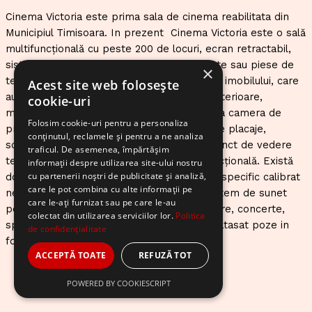
Cinema Victoria este prima sala de cinema reabilitata din
Municipiul Timisoara. In prezent Cinema Victoria este o sală
multifuncțională cu peste 200 de locuri, ecran retractabil,
sistem de sonorizare pentru filme, concerte sau piese de
×
teatru. S-au efectuat lucrări de reabilitare a imobilului, care
Acest site web folosește
au vizat rezistența construcției, fațadele exterioare,
cookie-uri
modernizarea instalațiilor, renovări, lucrări la camera de
Folosim cookie-uri pentru a personaliza
proiecție, lobby, grupurile sanitare, montare placaje,
conținutul, reclamele și pentru a ne analiza
scaune. Cinematograful este echipat din punct de vedere
traficul. De asemenea, împărtășim
tehnic ca să funcţioneze ca o sală multifuncţională. Există
informații despre utilizarea site-ului nostru
cu partenerii noștri de publicitate și analiză,
două sisteme separate de sonorizare, unul specific calibrat
care le pot combina cu alte informații pe
necesarului de cinema şi există si un alt sistem de sunet
care le-ați furnizat sau pe care le-au
pentru celelalte tipuri de nevoi de sonorizare, concerte,
colectat din utilizarea serviciilor lor.
Politica
spectacole de teatru sau conferinţe. ( Am atasat poze in
de confidențialitate
folder-ul Victoria)
ACCEPTĂ TOATE
REFUZĂ TOT
POWERED BY COOKIESCRIPT