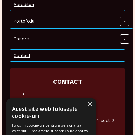
Acreditari
Portofoliu
Cariere
Contact
CONTACT
×
0374 948 076
Acest site web folosește
office@audiotech.ro
cookie-uri
Str. Popa Soare Nr 16 et.2 Ap4 sect 2
Folosim cookie-uri pentru a personaliza
Bucuresti
conținutul, reclamele și pentru a ne analiza