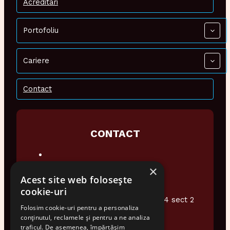
Acreditari
Portofoliu
Cariere
Contact
CONTACT
×
0374 948 076
Acest site web folosește
office@audiotech.ro
cookie-uri
Str. Popa Soare Nr 16 et.2 Ap4 sect 2
Folosim cookie-uri pentru a personaliza
Bucuresti
conținutul, reclamele și pentru a ne analiza
traficul. De asemenea, împărtășim