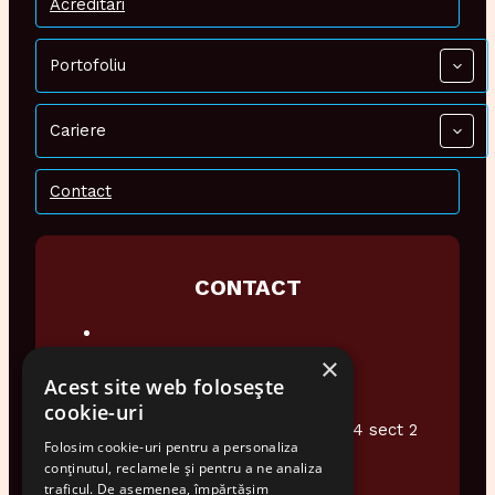
Acreditari
Portofoliu
Cariere
Contact
CONTACT
×
0374 948 076
Acest site web folosește
office@audiotech.ro
cookie-uri
Str. Popa Soare Nr 16 et.2 Ap4 sect 2
Folosim cookie-uri pentru a personaliza
Bucuresti
conținutul, reclamele și pentru a ne analiza
traficul. De asemenea, împărtășim