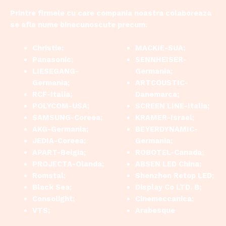
Printre firmele cu care compania noastra colaboreaza
se afla nume binecunoscute precum:
Christie;
MACKIE-SUA;
Panasonic;
SENNHEISER-
LIESEGANG-
Germania;
Germania;
ARTCOUSTIC-
RCF-Italia;
Danemarca;
POLYCOM-USA;
SCREEN LINE-Italia;
SAMSUNG-Coreea;
KRAMER-Israel;
AKG-Germania;
BEYERDYNAMIC-
JEDIA-Coreea;
Germania;
APART-Belgia;
ROBOTEL-Canada;
PROJECTA-Olanda;
ABSEN LED China;
Romstal;
Shenzhen Retop LED;
Black Sea;
Display Co LTD. B;
Consolight;
Cinemeccanica;
VTS;
Arabesque