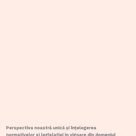
Perspectiva noastră unică și înțelegerea
normativelor si legislatiei in vigoare din domeniul