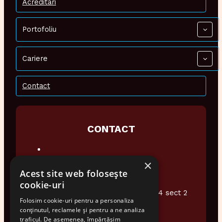
Acreditari
Portofoliu
Cariere
Contact
CONTACT
×
0374 948 076
Acest site web folosește
office@audiotech.ro
cookie-uri
Str. Popa Soare Nr 16 et.2 Ap4 sect 2
Folosim cookie-uri pentru a personaliza
Bucuresti
conținutul, reclamele și pentru a ne analiza
traficul. De asemenea, împărtășim