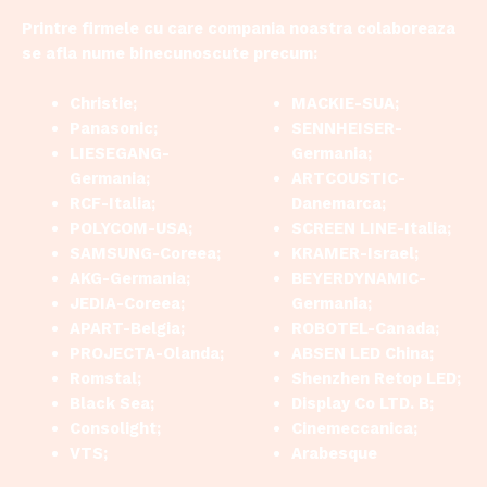
Printre firmele cu care compania noastra colaboreaza
se afla nume binecunoscute precum:
Christie;
MACKIE-SUA;
Panasonic;
SENNHEISER-
LIESEGANG-
Germania;
Germania;
ARTCOUSTIC-
RCF-Italia;
Danemarca;
POLYCOM-USA;
SCREEN LINE-Italia;
SAMSUNG-Coreea;
KRAMER-Israel;
AKG-Germania;
BEYERDYNAMIC-
JEDIA-Coreea;
Germania;
APART-Belgia;
ROBOTEL-Canada;
PROJECTA-Olanda;
ABSEN LED China;
Romstal;
Shenzhen Retop LED;
Black Sea;
Display Co LTD. B;
Consolight;
Cinemeccanica;
VTS;
Arabesque