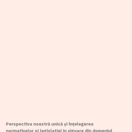
Perspectiva noastră unică și înțelegerea
normativelor si legislatiei in vigoare din domeniul