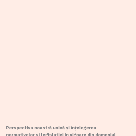
Perspectiva noastră unică și înțelegerea
normativelor si legislatiei in vigoare din domeniul