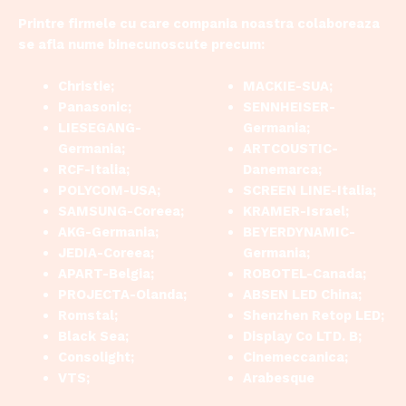
Printre firmele cu care compania noastra colaboreaza
se afla nume binecunoscute precum:
Christie;
MACKIE-SUA;
Panasonic;
SENNHEISER-
LIESEGANG-
Germania;
Germania;
ARTCOUSTIC-
RCF-Italia;
Danemarca;
POLYCOM-USA;
SCREEN LINE-Italia;
SAMSUNG-Coreea;
KRAMER-Israel;
AKG-Germania;
BEYERDYNAMIC-
JEDIA-Coreea;
Germania;
APART-Belgia;
ROBOTEL-Canada;
PROJECTA-Olanda;
ABSEN LED China;
Romstal;
Shenzhen Retop LED;
Black Sea;
Display Co LTD. B;
Consolight;
Cinemeccanica;
VTS;
Arabesque