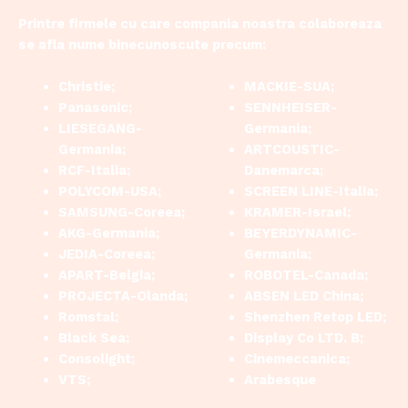
Printre firmele cu care compania noastra colaboreaza
se afla nume binecunoscute precum:
Christie;
MACKIE-SUA;
Panasonic;
SENNHEISER-
LIESEGANG-
Germania;
Germania;
ARTCOUSTIC-
RCF-Italia;
Danemarca;
POLYCOM-USA;
SCREEN LINE-Italia;
SAMSUNG-Coreea;
KRAMER-Israel;
AKG-Germania;
BEYERDYNAMIC-
JEDIA-Coreea;
Germania;
APART-Belgia;
ROBOTEL-Canada;
PROJECTA-Olanda;
ABSEN LED China;
Romstal;
Shenzhen Retop LED;
Black Sea;
Display Co LTD. B;
Consolight;
Cinemeccanica;
VTS;
Arabesque