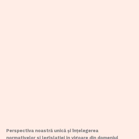
Perspectiva noastră unică și înțelegerea
normativelor si legislatiei in vigoare din domeniul