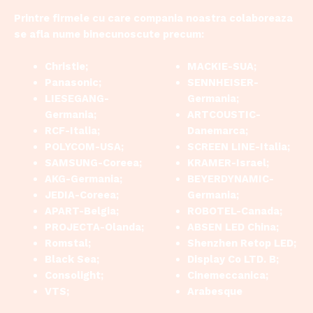
Printre firmele cu care compania noastra colaboreaza
se afla nume binecunoscute precum:
Christie;
MACKIE-SUA;
Panasonic;
SENNHEISER-
LIESEGANG-
Germania;
Germania;
ARTCOUSTIC-
RCF-Italia;
Danemarca;
POLYCOM-USA;
SCREEN LINE-Italia;
SAMSUNG-Coreea;
KRAMER-Israel;
AKG-Germania;
BEYERDYNAMIC-
JEDIA-Coreea;
Germania;
APART-Belgia;
ROBOTEL-Canada;
PROJECTA-Olanda;
ABSEN LED China;
Romstal;
Shenzhen Retop LED;
Black Sea;
Display Co LTD. B;
Consolight;
Cinemeccanica;
VTS;
Arabesque