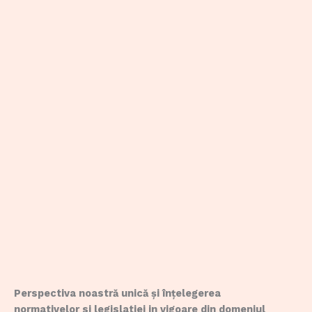
Perspectiva noastră unică și înțelegerea
normativelor si legislatiei in vigoare din domeniul