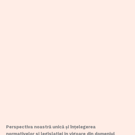
Perspectiva noastră unică și înțelegerea
normativelor si legislatiei in vigoare din domeniul