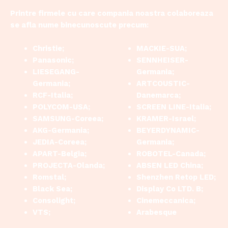
Printre firmele cu care compania noastra colaboreaza
se afla nume binecunoscute precum:
Christie;
MACKIE-SUA;
Panasonic;
SENNHEISER-
LIESEGANG-
Germania;
Germania;
ARTCOUSTIC-
RCF-Italia;
Danemarca;
POLYCOM-USA;
SCREEN LINE-Italia;
SAMSUNG-Coreea;
KRAMER-Israel;
AKG-Germania;
BEYERDYNAMIC-
JEDIA-Coreea;
Germania;
APART-Belgia;
ROBOTEL-Canada;
PROJECTA-Olanda;
ABSEN LED China;
Romstal;
Shenzhen Retop LED;
Black Sea;
Display Co LTD. B;
Consolight;
Cinemeccanica;
VTS;
Arabesque