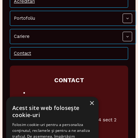
Acreditari
Portofoliu
Cariere
Contact
CONTACT
×
0374 948 076
Acest site web folosește
office@audiotech.ro
cookie-uri
Str. Popa Soare Nr 16 et.2 Ap4 sect 2
Folosim cookie-uri pentru a personaliza
Bucuresti
conținutul, reclamele și pentru a ne analiza
traficul. De asemenea, împărtășim