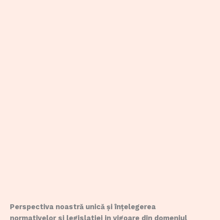
Perspectiva noastră unică și înțelegerea
normativelor si legislatiei in vigoare din domeniul