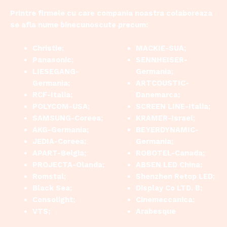
Printre firmele cu care compania noastra colaboreaza
se afla nume binecunoscute precum:
Christie;
MACKIE-SUA;
Panasonic;
SENNHEISER-
LIESEGANG-
Germania;
Germania;
ARTCOUSTIC-
RCF-Italia;
Danemarca;
POLYCOM-USA;
SCREEN LINE-Italia;
SAMSUNG-Coreea;
KRAMER-Israel;
AKG-Germania;
BEYERDYNAMIC-
JEDIA-Coreea;
Germania;
APART-Belgia;
ROBOTEL-Canada;
PROJECTA-Olanda;
ABSEN LED China;
Romstal;
Shenzhen Retop LED;
Black Sea;
Display Co LTD. B;
Consolight;
Cinemeccanica;
VTS;
Arabesque