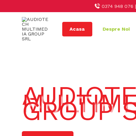
Skip
0374 948 076 
to
content
Acasa
Despre Noi
AUDIOT
MULTIME
GROUP 