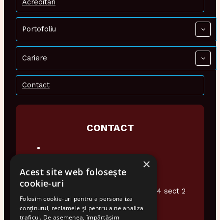
Acreditari
Portofoliu
Cariere
Contact
CONTACT
×
0374 948 076
Acest site web folosește
office@audiotech.ro
cookie-uri
Str. Popa Soare Nr 16 et.2 Ap4 sect 2
Folosim cookie-uri pentru a personaliza
Bucuresti
conținutul, reclamele și pentru a ne analiza
traficul. De asemenea, împărtășim