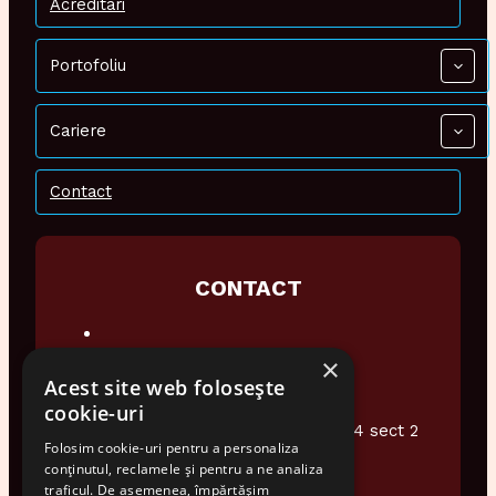
Acreditari
Portofoliu
Cariere
Contact
CONTACT
×
0374 948 076
Acest site web folosește
office@audiotech.ro
cookie-uri
Str. Popa Soare Nr 16 et.2 Ap4 sect 2
Folosim cookie-uri pentru a personaliza
Bucuresti
conținutul, reclamele și pentru a ne analiza
traficul. De asemenea, împărtășim