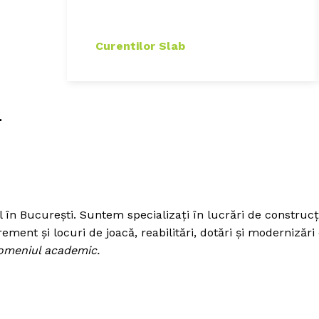
Curentilor Slab
L
n București. Suntem specializați în lucrări de construcții a
ent și locuri de joacă, reabilitări, dotări și modernizări 
omeniul academic.