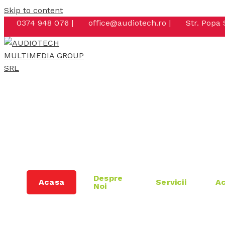
Skip to content
0374 948 076 |
office@audiotech.ro |
Str. Popa 
Despre
Acasa
Servicii
Ac
Noi