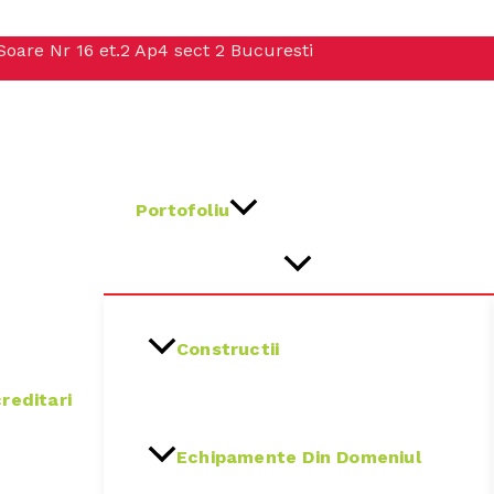
Soare Nr 16 et.2 Ap4 sect 2 Bucuresti
Portofoliu
Constructii
reditari
Echipamente Din Domeniul