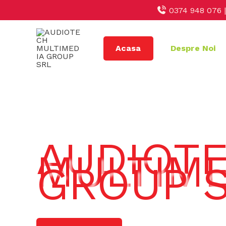
Skip
0374 948 076 
to
content
Acasa
Despre Noi
AUDIOT
MULTIME
GROUP 