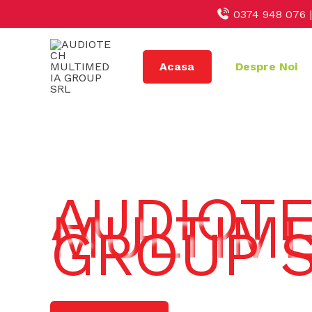
Skip
0374 948 076 
to
content
Acasa
Despre Noi
AUDIOT
MULTIME
GROUP 