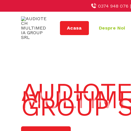
Skip
0374 948 076 
to
content
Acasa
Despre Noi
AUDIOT
MULTIME
GROUP 