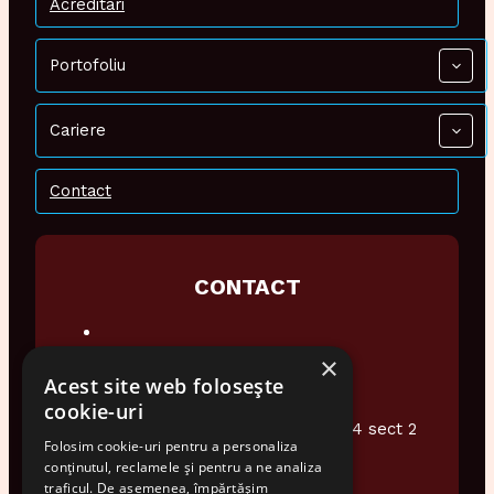
Acreditari
Portofoliu
Cariere
Contact
CONTACT
×
0374 948 076
Acest site web folosește
office@audiotech.ro
cookie-uri
Str. Popa Soare Nr 16 et.2 Ap4 sect 2
Folosim cookie-uri pentru a personaliza
Bucuresti
conținutul, reclamele și pentru a ne analiza
traficul. De asemenea, împărtășim