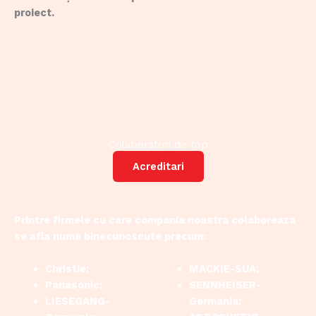
proiect.
Colaboratori de top
Acreditari
Printre firmele cu care compania noastra colaboreaza
se afla nume binecunoscute precum:
Christie;
MACKIE-SUA;
Panasonic;
SENNHEISER-
LIESEGANG-
Germania;