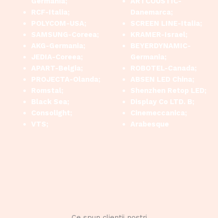
Germania;
ARTCOUSTIC-
RCF-Italia;
Danemarca;
POLYCOM-USA;
SCREEN LINE-Italia;
SAMSUNG-Coreea;
KRAMER-Israel;
AKG-Germania;
BEYERDYNAMIC-
JEDIA-Coreea;
Germania;
APART-Belgia;
ROBOTEL-Canada;
PROJECTA-Olanda;
ABSEN LED China;
Romstal;
Shenzhen Retop LED;
Black Sea;
Display Co LTD. B;
Consolight;
Cinemeccanica;
VTS;
Arabesque
Ce spun clientii nostri