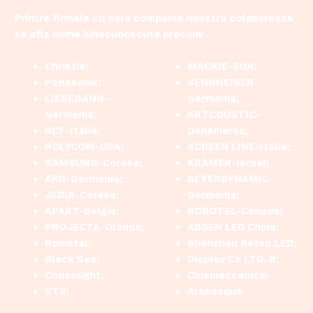
Printre firmele cu care compania noastra colaboreaza
se afla nume binecunoscute precum:
Christie;
MACKIE-SUA;
Panasonic;
SENNHEISER-
LIESEGANG-
Germania;
Germania;
ARTCOUSTIC-
RCF-Italia;
Danemarca;
POLYCOM-USA;
SCREEN LINE-Italia;
SAMSUNG-Coreea;
KRAMER-Israel;
AKG-Germania;
BEYERDYNAMIC-
JEDIA-Coreea;
Germania;
APART-Belgia;
ROBOTEL-Canada;
PROJECTA-Olanda;
ABSEN LED China;
Romstal;
Shenzhen Retop LED;
Black Sea;
Display Co LTD. B;
Consolight;
Cinemeccanica;
VTS;
Arabesque