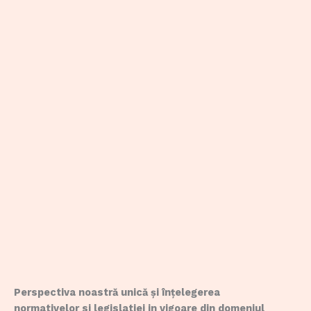
Perspectiva noastră unică și înțelegerea
normativelor si legislatiei in vigoare din domeniul