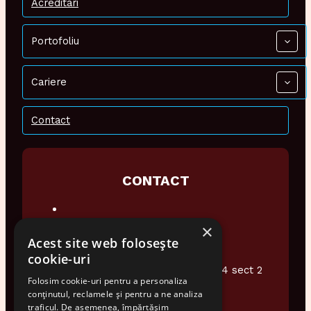
Acreditari
Portofoliu
Cariere
Contact
CONTACT
×
0374 948 076
Acest site web folosește
office@audiotech.ro
cookie-uri
Str. Popa Soare Nr 16 et.2 Ap4 sect 2
Folosim cookie-uri pentru a personaliza
Bucuresti
conținutul, reclamele și pentru a ne analiza
traficul. De asemenea, împărtășim