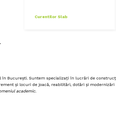
Curentilor Slab
L
n București. Suntem specializați în lucrări de construcții a
ent și locuri de joacă, reabilitări, dotări și modernizări 
omeniul academic.