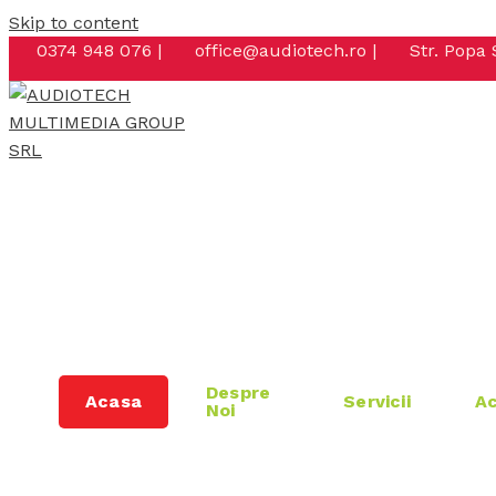
Skip to content
0374 948 076 |
office@audiotech.ro |
Str. Popa 
Despre
Acasa
Servicii
Ac
Noi