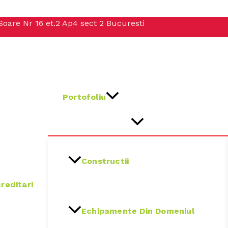
Soare Nr 16 et.2 Ap4 sect 2 Bucuresti
Portofoliu
Constructii
reditari
Echipamente Din Domeniul