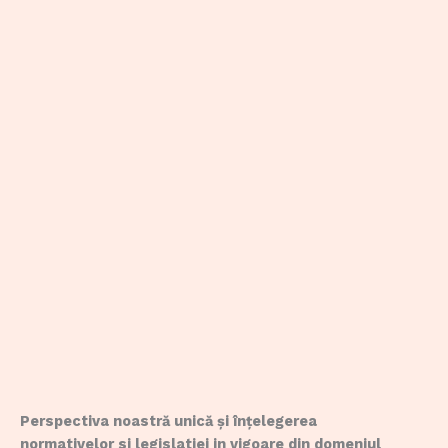
Perspectiva noastră unică și înțelegerea
normativelor si legislatiei in vigoare din domeniul