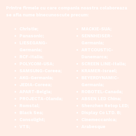
Printre firmele cu care compania noastra colaboreaza
se afla nume binecunoscute precum:
Christie;
MACKIE-SUA;
Panasonic;
SENNHEISER-
LIESEGANG-
Germania;
Germania;
ARTCOUSTIC-
RCF-Italia;
Danemarca;
POLYCOM-USA;
SCREEN LINE-Italia;
SAMSUNG-Coreea;
KRAMER-Israel;
AKG-Germania;
BEYERDYNAMIC-
JEDIA-Coreea;
Germania;
APART-Belgia;
ROBOTEL-Canada;
PROJECTA-Olanda;
ABSEN LED China;
Romstal;
Shenzhen Retop LED;
Black Sea;
Display Co LTD. B;
Consolight;
Cinemeccanica;
VTS;
Arabesque