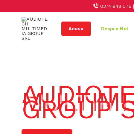
Skip
0374 948 076 
to
content
Acasa
Despre Noi
AUDIOT
MULTIME
GROUP 