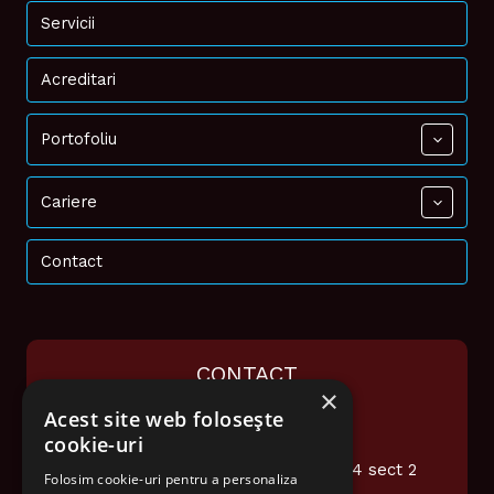
Servicii
Acreditari
Portofoliu
Cariere
Contact
CONTACT
×
Acest site web folosește
0374 948 076
cookie-uri
office@audiotech.ro
Str. Popa Soare Nr 16 et.2 Ap4 sect 2
Folosim cookie-uri pentru a personaliza