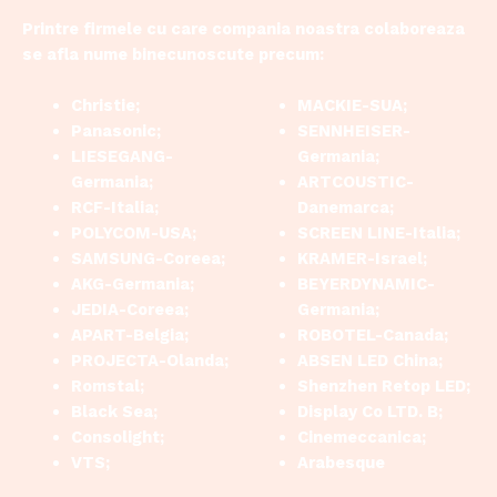
Printre firmele cu care compania noastra colaboreaza
se afla nume binecunoscute precum:
Christie;
MACKIE-SUA;
Panasonic;
SENNHEISER-
LIESEGANG-
Germania;
Germania;
ARTCOUSTIC-
RCF-Italia;
Danemarca;
POLYCOM-USA;
SCREEN LINE-Italia;
SAMSUNG-Coreea;
KRAMER-Israel;
AKG-Germania;
BEYERDYNAMIC-
JEDIA-Coreea;
Germania;
APART-Belgia;
ROBOTEL-Canada;
PROJECTA-Olanda;
ABSEN LED China;
Romstal;
Shenzhen Retop LED;
Black Sea;
Display Co LTD. B;
Consolight;
Cinemeccanica;
VTS;
Arabesque