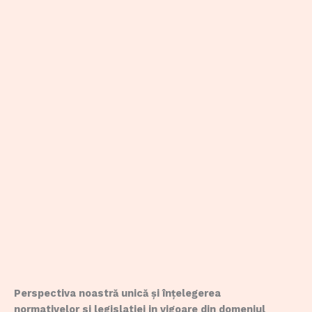
Perspectiva noastră unică și înțelegerea
normativelor si legislatiei in vigoare din domeniul